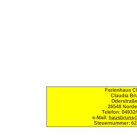
Ferienhaus C
Claudia Br
Oderstraße
26548 Norde
Telefon: 04932
e-Mail:
hausbruns@
Steuernummer:
62