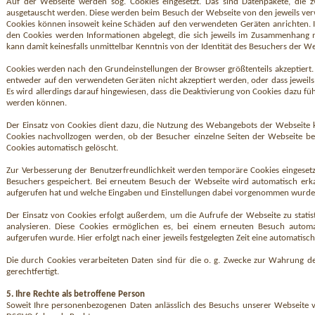
Auf der Webseite werden sog. Cookies eingesetzt. Das sind Datenpakete, di
ausgetauscht werden. Diese werden beim Besuch der Webseite von den jeweils verw
Cookies können insoweit keine Schäden auf den verwendeten Geräten anrichten. In
den Cookies werden Informationen abgelegt, die sich jeweils im Zusammenhang mi
kann damit keinesfalls unmittelbar Kenntnis von der Identität des Besuchers der We
Cookies werden nach den Grundeinstellungen der Browser größtenteils akzeptiert.
entweder auf den verwendeten Geräten nicht akzeptiert werden, oder dass jeweils 
Es wird allerdings darauf hingewiesen, dass die Deaktivierung von Cookies dazu fü
werden können.
Der Einsatz von Cookies dient dazu, die Nutzung des Webangebots der Webseite k
Cookies nachvollzogen werden, ob der Besucher einzelne Seiten der Webseite ber
Cookies automatisch gelöscht.
Zur Verbesserung der Benutzerfreundlichkeit werden temporäre Cookies eingeset
Besuchers gespeichert. Bei erneutem Besuch der Webseite wird automatisch erkan
aufgerufen hat und welche Eingaben und Einstellungen dabei vorgenommen wurden
Der Einsatz von Cookies erfolgt außerdem, um die Aufrufe der Webseite zu stat
analysieren. Diese Cookies ermöglichen es, bei einem erneuten Besuch autom
aufgerufen wurde. Hier erfolgt nach einer jeweils festgelegten Zeit eine automatis
Die durch Cookies verarbeiteten Daten sind für die o. g. Zwecke zur Wahrung de
gerechtfertigt.
5. Ihre Rechte als betroffene Person
Soweit Ihre personenbezogenen Daten anlässlich des Besuchs unserer Webseite ve