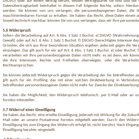
DSGVO) oder auf einem Vertrag beruht, dessen Vertragspartei Sie sind und die Ve
Datenübertragbarkeit beinhaltet in diesem Fall folgende Rechte, sofern hierdu
werden: Sie können von uns verlangen, die personenbezogenen Daten, die Sie
maschinenlesbaren Format zu erhalten. Sie haben das Recht, diese Daten einem a
Soweit technisch machbar, können Sie von uns verlangen, dass wir Ihre personenb
5.6 Widerspruch
Sofern die Verarbeitung auf Art. 6 Abs. 1 Satz 1 Buchst. e) DSGVO (Wahrnehmung 
Gewalt) oder auf Art. 6 Abs. 1 Satz 1 Buchst. f) DSGVO (berechtigtes Interesse de
Gründen, die sich aus Ihrer besonderen Situation ergeben, jederzeit gegen die V
einzulegen. Das gilt auch für ein auf Art. 6 Abs. 1 Satz 1 Buchst. e) oder Buchs
verarbeiten wir Ihre personenbezogenen Daten nicht mehr, es sei denn, wir kön
die Ihre Interessen, Rechte und Freiheiten überwiegen, oder die Verarbe
Rechtsansprüchen.
Sie können jederzeit Widerspruch gegen die Verarbeitung der Sie betreffenden 
gilt auch für ein Profiling, das mit einer solchen Direktwerbung in Verbind
betreffenden personenbezogenen Daten nicht mehr für Zwecke der Direktwerbun
Sie haben die Möglichkeit, den Widerspruch telefonisch, per E-Mail oder an un
formlos mitzuteilen.
5.7 Widerruf einer Einwilligung
Sie haben das Recht, eine erteilte Einwilligung jederzeit mit Wirkung für die Zukun
Mail oder an unsere Postadresse formlos mitgeteilt werden. Durch den Widerr
Einwilligung bis zum Eingang des Widerrufs erfolgt ist, nicht berührt. Nach Eingan
Einwilligung beruhte, eingestellt.