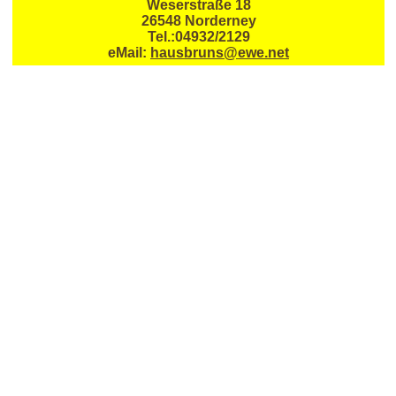
Weserstraße 18
26548 Norderney
Tel.:04932/2129
eMail:
hausbruns@ewe.net